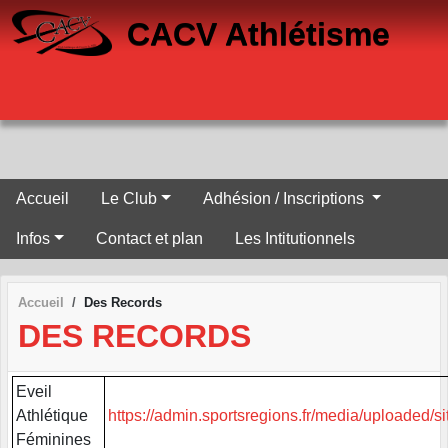
Panneau de gestion des cookies
CACV Athlétisme
Accueil
Le Club
Adhésion / Inscriptions
Infos
Contact et plan
Les Intitutionnels
Accueil
Des Records
DES RECORDS
Eveil
Athlétique
https://admin.sportsregions.fr/media/uploaded
Féminines