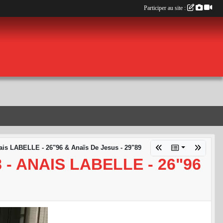
Participer au site :
ais LABELLE - 26"96 & Anaïs De Jesus - 29"89
 - ANAIS LABELLE - 26"96